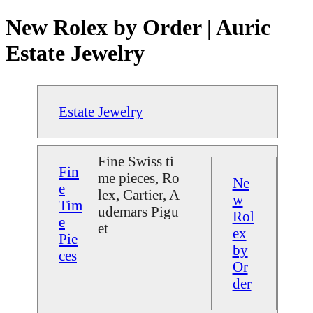
New Rolex by Order | Auric
Estate Jewelry
Estate Jewelry
Fine Swiss ti
Fin
me pieces, Ro
Ne
e
lex, Cartier, A
w
Tim
udemars Pigu
Rol
e
et
ex
Pie
by
ces
Or
der