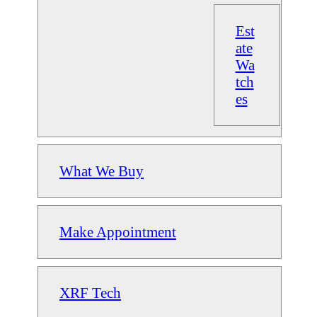
Est
ate
Wa
tch
es
What We Buy
Make Appointment
XRF Tech